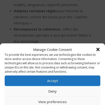
rivalités, vengeances, objectifs personnels.
Adaptez certaines règles
pour favoriser la
narration, comme des bonus pour des « exploits
héroïques ».
Récompensez la cohérence
: offrez des
récompenses spéciales à ceux qui restent fidèles à
leur personnage.
Manage Cookie Consent
To provide the best experiences, we use technologies like cookies to
📋 Plus d’Idées, de Tables d’Événements et de
Ressources
store and/or access device information. Consenting to these
Tables d’Événements :
technologies will allow us to process data such as browsing behavior or
unique IDs on this site. Not consenting or withdrawing consent, may
Événements Avant-Match
: Effondrements de
adversely affect certain features and functions.
stade, émeutes de marchands, interférences
Accept
magiques.
Événements Pendant le Match
: Invasions
Deny
soudaines de supporters, monstres sur le terrain,
View preferences
défaillances d’équipement.