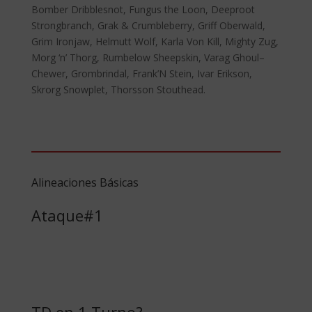
Bomber Dribblesnot, Fungus the Loon, Deeproot
Strongbranch, Grak & Crumbleberry, Griff Oberwald,
Grim Ironjaw, Helmutt Wolf, Karla Von Kill, Mighty Zug,
Morg ‘n’ Thorg, Rumbelow Sheepskin, Varag Ghoul–
Chewer, Grombrindal, Frank’N Stein, Ivar Erikson,
Skrorg Snowplet, Thorsson Stouthead.
Alineaciones Básicas
Ataque#1