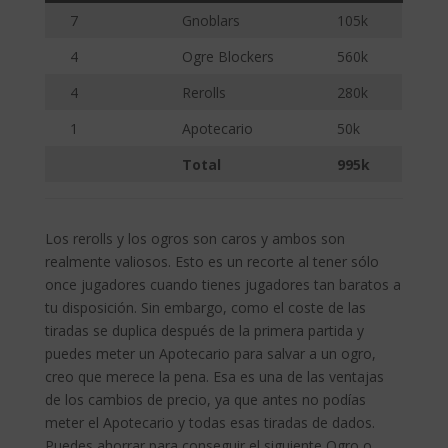
7
Gnoblars
105k
4
Ogre Blockers
560k
4
Rerolls
280k
1
Apotecario
50k
Total
995k
Los rerolls y los ogros son caros y ambos son
realmente valiosos. Esto es un recorte al tener sólo
once jugadores cuando tienes jugadores tan baratos a
tu disposición. Sin embargo, como el coste de las
tiradas se duplica después de la primera partida y
puedes meter un Apotecario para salvar a un ogro,
creo que merece la pena. Esa es una de las ventajas
de los cambios de precio, ya que antes no podías
meter el Apotecario y todas esas tiradas de dados.
Puedes ahorrar para conseguir el siguiente Ogro o