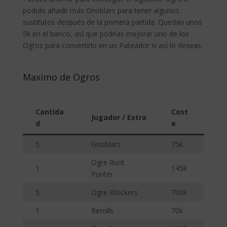
podrás añadir más Gnoblars para tener algunos
sustitutos después de la primera partida. Quedan unos
5k en el banco, así que podrías mejorar uno de los
Ogros para convertirlo en un Pateador si así lo deseas.
Maximo de Ogros
Cantida
Cost
Jugador / Extra
d
e
5
Gnoblars
75k
Ogre Runt
1
145k
Punter
5
Ogre Blockers
700k
1
Rerolls
70k