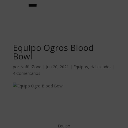
Equipo Ogros Blood
Bowl
por
NuffleZone
|
Jun 20, 2021
|
Equipos
,
Habilidades
|
4 Comentarios
★creador de equipos★
equipos
★jugadores estrella★
habilidades
Equipo