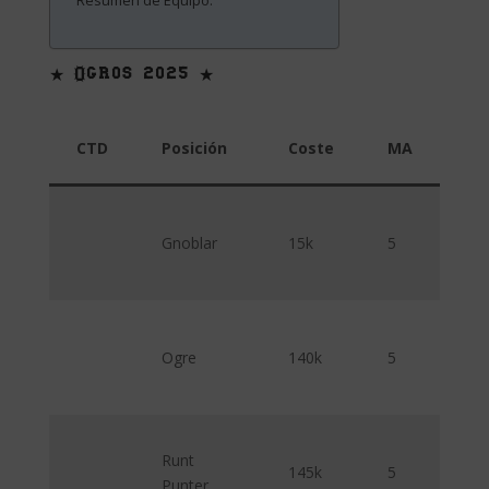
Resumen de Equipo:
★ Ogros 2025 ★
CTD
Posición
Coste
MA
FU
Gnoblar
15k
5
1
Ogre
140k
5
5
Runt
145k
5
5
Punter