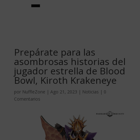
Prepárate para las
asombrosas historias del
jugador estrella de Blood
Bowl, Kiroth Krakeneye
★creador de equipos★
por
NuffleZone
|
Ago 21, 2023
|
Noticias
|
0
Comentarios
equipos
★jugadores estrella★
habilidades