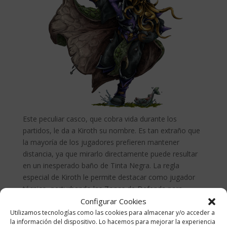
Este peculiar casco, que cobra vida durante los
partidos, le da a Kiroth su nombre. Es tan extraño que
la mayoría de los jugadores prefieren mantener
distancia, ya que mirarlo directamente puede resultar
en un inesperado baño de Tinta Negra. La regla
especial de Kiroth le permite destacar como jugador
técnico, perturbando las Zonas de Defenda para
preparar jugadas ganadoras.
Configurar Cookies
Utilizamos tecnologías como las cookies para almacenar y/o acceder a
la información del dispositivo. Lo hacemos para mejorar la experiencia