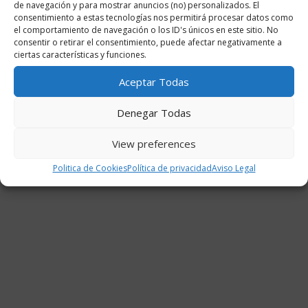
de navegación y para mostrar anuncios (no) personalizados. El
consentimiento a estas tecnologías nos permitirá procesar datos como
el comportamiento de navegación o los ID's únicos en este sitio. No
consentir o retirar el consentimiento, puede afectar negativamente a
ciertas características y funciones.
Con un precio de 160,000 Mo, contratar a Kiroth
Aceptar Todas
Krakeneye es un pequeño precio a pagar por la
victoria, especialmente con su agilidad y habilidades.
Denegar Todas
¡Mantente atento para añadir esta miniatura de resina
a tu equipo de la Liga de los Reinos Elficos
View preferences
próximamente!
Politica de Cookies
Política de privacidad
Aviso Legal