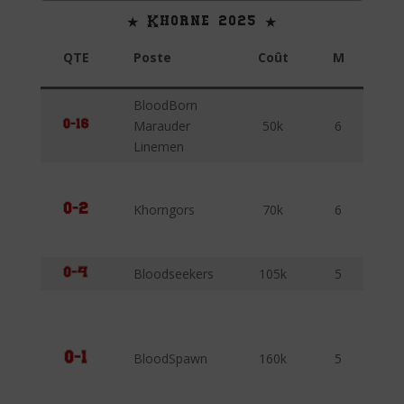
★ Khorne 2025 ★
QTE
Poste
Coût
M
F
BloodBorn
Marauder
50k
6
3
Linemen
Khorngors
70k
6
3
Bloodseekers
105k
5
4
BloodSpawn
160k
5
5