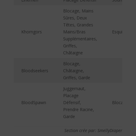
Blocage, Mains
Sûres, Deux
Têtes, Grandes
Khorngors
Mains/Bras
Esquive, Ch
Supplémentaires,
Griffes,
Châtaigne
Blocage,
Bloodseekers
Châtaigne,
Griffes, Garde
Juggernaut,
Placage
BloodSpawn
Défensif,
Blocage
Prendre Racine,
Garde
Section crée par: SmellyDiaper