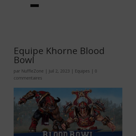
Equipe Khorne Blood
Bowl
par
NuffleZone
|
Juil 2, 2023
|
Equipes
|
0
commentaires
★creador de equipos★
equipos
★jugadores estrella★
habilidades