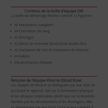
Contenu de la boîte d’équipe GW
La boîte de démarrage Khorne contient 12 figurines :
x6 Maraudeurs sanglants
x4 Chercheurs de sang
x2 Khorngor
x2 pièces de monnaie Blood Bowl double face
x2 marqueurs de tour et marqueurs de relances
x4 ballons
Décalcomanies d’équipe
Résumé de l’équipe Khorne Blood Bowl
Les équipes de Khorne se distinguent par leur style de
jeu brutal et agressif, axé sur la domination physique
et les attaques implacables plutôt que sur la dextérité.
Menées par les Bloodseekers et les Khorngors, elles
se démarquent par leur force brute et leur capacité à