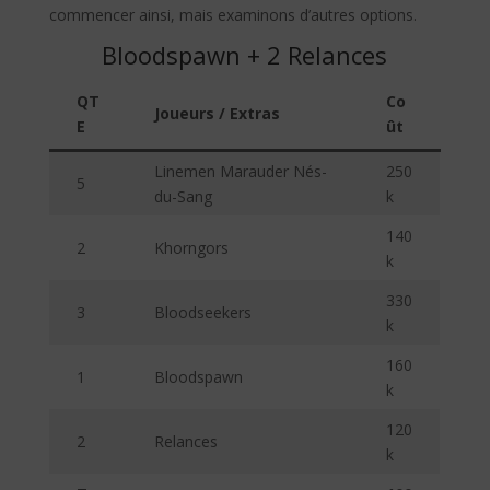
commencer ainsi, mais examinons d’autres options.
Bloodspawn + 2 Relances
QT
Co
Joueurs / Extras
E
ût
Linemen Marauder Nés-
250
5
du-Sang
k
140
2
Khorngors
k
330
3
Bloodseekers
k
160
1
Bloodspawn
k
120
2
Relances
k