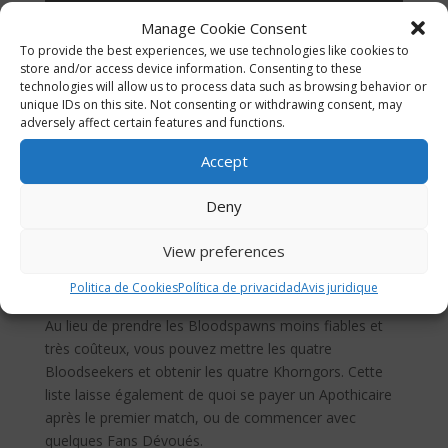
Linemen Marauder Nés-
15
Manage Cookie Consent
3
du-Sang
0k
To provide the best experiences, we use technologies like cookies to
store and/or access device information. Consenting to these
28
technologies will allow us to process data such as browsing behavior or
4
Khorngors
0k
unique IDs on this site. Not consenting or withdrawing consent, may
adversely affect certain features and functions.
44
4
Bloodseekers
Accept
0k
12
Deny
2
Relances
0k
View preferences
To
99
tal
0k
Politica de Cookies
Política de privacidad
Avis juridique
Au lieu de prendre les Bloodspawns moins fiables et
très coûteux, vous pouvez mettre les quatre
Bloodseekers et obtenir les quatre Khorngors. Cette
liste laisse également de quoi se payer un Apothicaire
après le premier match, ou de commencer avec
quelques Fans Dévoués.