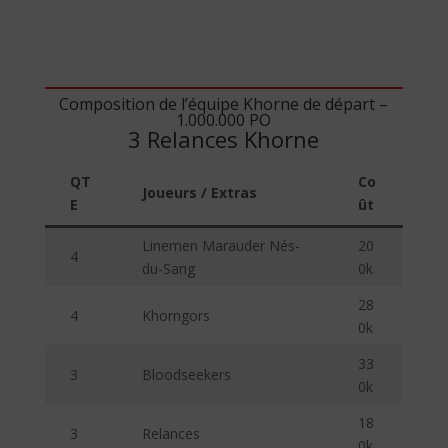
Composition de l’équipe Khorne de départ –
1.000.000 PO
3 Relances Khorne
QT
Co
Joueurs / Extras
E
ût
Linemen Marauder Nés-
20
4
du-Sang
0k
28
4
Khorngors
0k
33
3
Bloodseekers
0k
18
3
Relances
0k