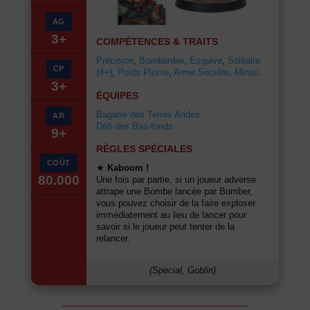
AG
3+
COMPÉTENCES & TRAITS
Précision
,
Bombardier
,
Esquive
,
Solitaire
CP
(4+)
,
Poids Plume
,
Arme Secrète
,
Minus
.
3+
ÉQUIPES
Bagarre des Terres Arides
AR
Défi des Bas-fonds
9+
RÈGLES SPÉCIALES
COÛT
★
Kaboom !
80.000
Une fois par partie, si un joueur adverse
attrape une Bombe lancée par Bomber,
vous pouvez choisir de la faire exploser
immédiatement au lieu de lancer pour
savoir si le joueur peut tenter de la
relancer.
(Special, Goblin)