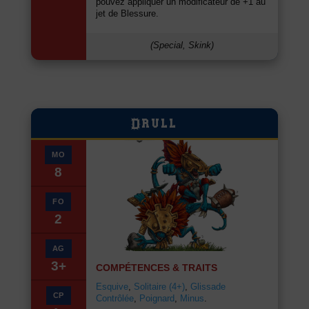
pouvez appliquer un modificateur de +1 au
jet de Blessure.
(Special, Skink)
Drull
MO
8
FO
2
AG
3+
COMPÉTENCES & TRAITS
Esquive
,
Solitaire (4+)
,
Glissade
CP
Contrôlée
,
Poignard
,
Minus
.