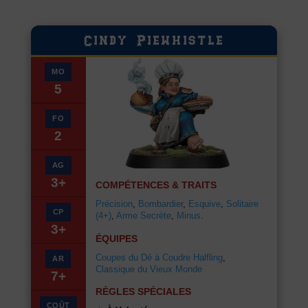
Cindy Piewhistle
MO
5
FO
2
AG
3+
COMPÉTENCES & TRAITS
Précision
,
Bombardier
,
Esquive
,
Solitaire
CP
(4+)
,
Arme Secrète
,
Minus
.
3+
ÉQUIPES
Coupes du Dé à Coudre Halfling
,
AR
Classique du Vieux Monde
7+
RÈGLES SPÉCIALES
COÛT