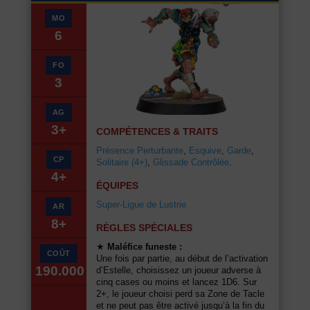
MO
6
FO
3
AG
3+
COMPÉTENCES & TRAITS
Présence Perturbante
,
Esquive
,
Garde
,
CP
Solitaire (4+)
,
Glissade Contrôlée
.
4+
ÉQUIPES
Super-Ligue de Lustrie
AR
8+
RÈGLES SPÉCIALES
★
Maléfice funeste :
COÛT
Une fois par partie, au début de l’activation
190.000
d’Estelle, choisissez un joueur adverse à
cinq cases ou moins et lancez 1D6. Sur
2+, le joueur choisi perd sa Zone de Tacle
et ne peut pas être activé jusqu’à la fin du