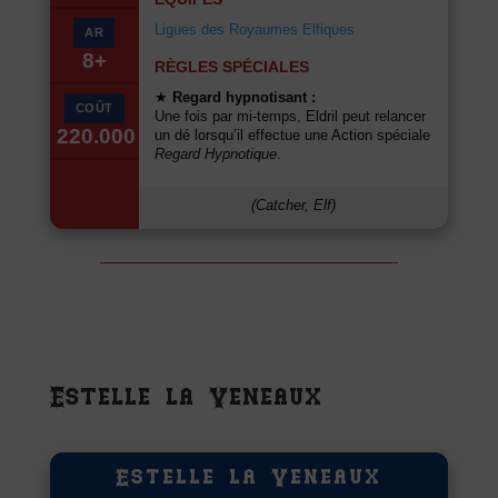
Ligues des Royaumes Elfiques
AR
8+
RÈGLES SPÉCIALES
★
Regard hypnotisant :
COÛT
Une fois par mi-temps, Eldril peut relancer
220.000
un dé lorsqu’il effectue une Action spéciale
Regard Hypnotique
.
(Catcher, Elf)
Estelle la Veneaux
Estelle la Veneaux