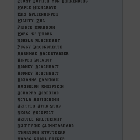
Count Luthor von Drakenborg
Maple Highgrove
Max Spleenripper
Mighty Zug
Prince Moranion
Morg ‘n’ Thorg
Nobbla Blackwart
Puggy Baconbreath
Rashnak Backstabber
Ripper Bolgrot
Rodney Roachbait
Rodney Roachbait
Roxanna Darknail
Rumbelow Sheepskin
Scrappa Sorehead
Scyla Anfingrimm
Skitter Stab-Stab
Skorg Snowpelt
Skrull Halfheight
Swiftvine Glimmershard
Thorsson Stoutmead
Varag Ghoul-Chewer