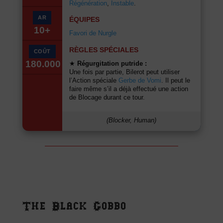
Régénération
,
Instable
.
AR
ÉQUIPES
10+
Favori de Nurgle
RÈGLES SPÉCIALES
COÛT
180.000
★
Régurgitation putride :
Une fois par partie, Bilerot peut utiliser
l’Action spéciale
Gerbe de Vomi
. Il peut le
faire même s’il a déjà effectué une action
de Blocage durant ce tour.
(Blocker, Human)
The Black Gobbo