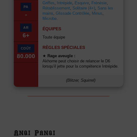
Griffes
,
Intrépide
,
Esquive
,
Frénésie
,
PA
Rétablissement
,
Solitaire (4+)
,
Sans les
mains
,
Glissade Contrôlée
,
Minus
,
-
Microbe
.
AR
ÉQUIPES
6+
Toute équipe
RÈGLES SPÉCIALES
COÛT
80.000
★
Rage aveugle :
Akhorne peut choisir de relancer le D6
lorsqu’il jette pour la compétence Intrépide.
(Blitzer, Squirrel)
Anqi Panqi