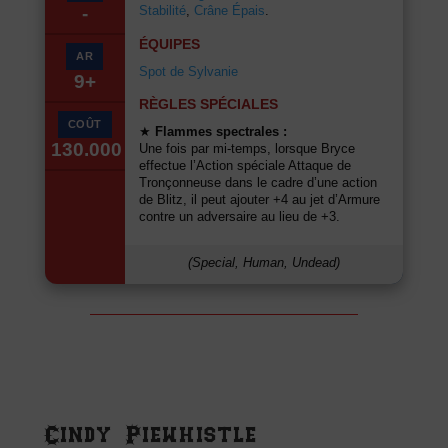
Stabilité
,
Crâne Épais
.
-
ÉQUIPES
AR
Spot de Sylvanie
9+
RÈGLES SPÉCIALES
COÛT
★
Flammes spectrales :
130.000
Une fois par mi-temps, lorsque Bryce
effectue l’Action spéciale Attaque de
Tronçonneuse dans le cadre d’une action
de Blitz, il peut ajouter +4 au jet d’Armure
contre un adversaire au lieu de +3.
(Special, Human, Undead)
Cindy Piewhistle