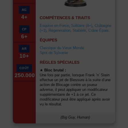
AG
4+
COMPÉTENCES & TRAITS
Esquive en Force
,
Solitaire (4+)
,
Châtaigne
CP
(+1)
,
Régénération
,
Stabilité
,
Crâne Épais
.
6+
ÉQUIPES
Classique du Vieux Monde
AR
Spot de Sylvanie
10+
RÈGLES SPÉCIALES
COÛT
★
Bloc brutal :
250.000
Une fois par partie, lorsque Frank ‘n’ Stein
effectue un jet de Blessure à la suite d’une
action de Blocage contre un joueur
adverse, il peut appliquer un modificateur
supplémentaire de +1 à ce jet. Ce
modificateur peut être appliqué après avoir
vu le résultat.
(Big Guy, Human)