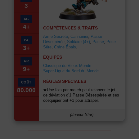
3
AG
4+
COMPÉTENCES & TRAITS
Arme Secrète
,
Cannonier
,
Passe
PA
Désespérée
,
Solitaire (4+)
,
Passe
,
Prise
Sûre
,
Crâne Épais
.
3+
ÉQUIPES
AR
Classique du Vieux Monde
9+
Super-Ligue du Bord du Monde
RÈGLES SPÉCIALES
COÛT
80.000
★Une fois par match peut relancer le jet
de déviation d’1 Passe Désespérée et ses
coéquipier ont +1 pour attraper.
(Joueur Star)