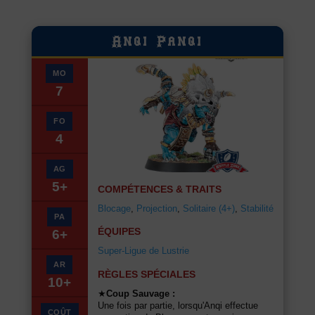
Anqi Panqi
MO
7
FO
4
AG
5+
COMPÉTENCES & TRAITS
Blocage
,
Projection
,
Solitaire (4+)
,
Stabilité
PA
ÉQUIPES
6+
Super-Ligue de Lustrie
AR
RÈGLES SPÉCIALES
10+
★
Coup Sauvage :
Une fois par partie, lorsqu'Anqi effectue
COÛT