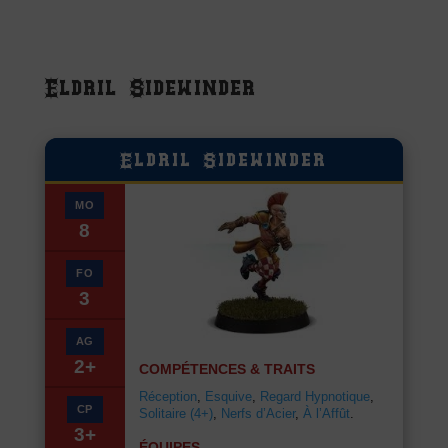
Eldril Sidewinder
Eldril Sidewinder
MO
8
FO
3
AG
2+
COMPÉTENCES & TRAITS
Réception
,
Esquive
,
Regard Hypnotique
,
CP
Solitaire (4+)
,
Nerfs d’Acier
,
À l’Affût
.
3+
ÉQUIPES