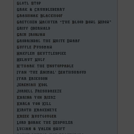
Glotl Stop
Grak & Crumbleberry
Grashnak Blackhoof
Gretchen Wachter “The Blood Bowl Widow”
Griff Oberwald
Grim Ironjaw
Grobrindal the White Dwarf
Guffle Pussmaw
Hakflem Skuttlespike
Helmut Wulf
H’thark the Unstoppable
Ivan ‘the Animal’ Deathshroud
Ivar Eriksson
Jeremiah Kool
Jordell Freshbreeze
Karina von Riesz
Karla von Kill
Kiroth Krakeneye
Kreek Rustgouger
Lord Borak the Despoiler
Lucian & Valen Swift