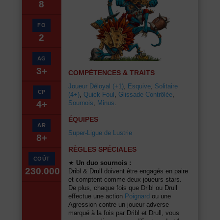
8
FO
2
AG
3+
COMPÉTENCES & TRAITS
Joueur Déloyal (+1)
,
Esquive
,
Solitaire
CP
(4+)
,
Quick Foul
,
Glissade Contrôlée
,
Sournois
,
Minus
.
4+
ÉQUIPES
AR
Super-Ligue de Lustrie
8+
RÈGLES SPÉCIALES
COÛT
★
Un duo sournois :
230.000
Dribl & Drull doivent être engagés en paire
et comptent comme deux joueurs stars.
De plus, chaque fois que Dribl ou Drull
effectue une action
Poignard
ou une
Agression contre un joueur adverse
marqué à la fois par Dribl et Drull, vous