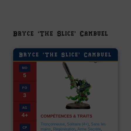
Bryce ‘The Slice’ Cambuel
Bryce ‘The Slice’ Cambuel
MO
5
FO
3
AG
4+
COMPÉTENCES & TRAITS
Tronçonneuse
,
Solitaire (4+)
,
Sans les
CP
mains
,
Régénération
,
Arme Secrète
,