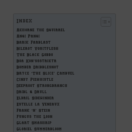
Index
Akhorne the Squirrel
Anqi Panqi
Barik Farblast
Bilerot Vomitflesh
The Black Gobbo
Boa Kon’ssstriktr
Bomber Dribblesnot
Bryce ‘The Slice’ Cambuel
Cindy Piewhistle
Deeproot Strongbranch
Dribl & Drull
Eldril Sidewinder
Estelle la Veneaux
Frank ‘n’ Stein
Fungus the Loon
Glart Smashrip
Gloriel Summerbloom