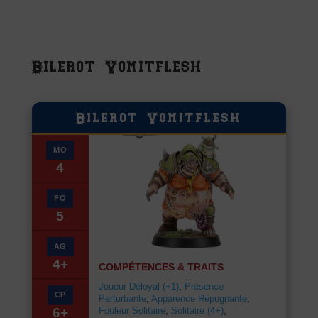
Bilerot Vomitflesh
Bilerot Vomitflesh
MO
4
FO
5
AG
4+
COMPÉTENCES & TRAITS
Joueur Déloyal (+1)
,
Présence
CP
Perturbante
,
Apparence Répugnante
,
Fouleur Solitaire
,
Solitaire (4+)
,
6+