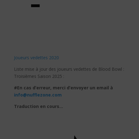
Joueurs vedettes 2020
Liste mise à jour des joueurs vedettes de Blood Bowl :
Troisièmes Saison 2025 :
★creador de equipos★
#En cas d’erreur, merci d’envoyer un email à
info@nufflezone.com
equipos
Traduction en cours…
★jugadores estrella★
habilidades