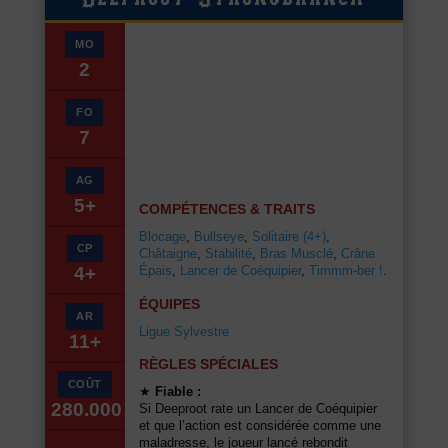
MO
2
FO
7
AG
5+
COMPÉTENCES & TRAITS
Blocage
,
Bullseye
,
Solitaire (4+)
,
CP
Châtaigne
,
Stabilité
,
Bras Musclé
,
Crâne
Épais
,
Lancer de Coéquipier
,
Timmm-ber !
.
4+
ÉQUIPES
AR
Ligue Sylvestre
11+
RÈGLES SPÉCIALES
COÛT
★
Fiable :
280.000
Si Deeproot rate un Lancer de Coéquipier
et que l’action est considérée comme une
maladresse, le joueur lancé rebondit