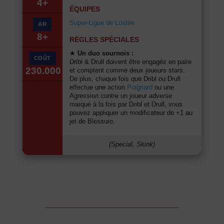
4+
ÉQUIPES
Super-Ligue de Lustrie
AR
8+
RÈGLES SPÉCIALES
★
Un duo sournois :
COÛT
Dribl & Drull doivent être engagés en paire
230.000
et comptent comme deux joueurs stars.
De plus, chaque fois que Dribl ou Drull
effectue une action
Poignard
ou une
Agression contre un joueur adverse
marqué à la fois par Dribl et Drull, vous
pouvez appliquer un modificateur de +1 au
jet de Blessure.
(Special, Skink)