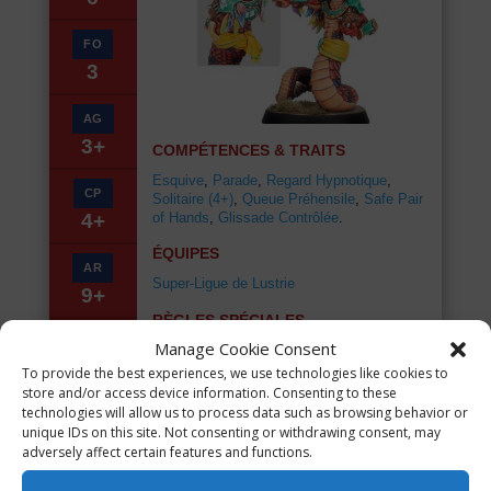
FO
3
AG
3+
COMPÉTENCES & TRAITS
Esquive
,
Parade
,
Regard Hypnotique
,
CP
Solitaire (4+)
,
Queue Préhensile
,
Safe Pair
of Hands
,
Glissade Contrôlée
.
4+
ÉQUIPES
AR
Super-Ligue de Lustrie
9+
RÈGLES SPÉCIALES
COÛT
Manage Cookie Consent
★
Regarde dans mes yeux :
180.000
Une fois par partie, si Boa commence son
To provide the best experiences, we use technologies like cookies to
activation en marquant un joueur adverse
store and/or access device information. Consenting to these
porteur du ballon, il peut lancer 1D6.
technologies will allow us to process data such as browsing behavior or
Sur un 1, rien ne se passe. Sur un 2+, le
unique IDs on this site. Not consenting or withdrawing consent, may
joueur adverse perd la possession du
adversely affect certain features and functions.
ballon, Boa prend immédiatement
possession du ballon et l’activation de Boa