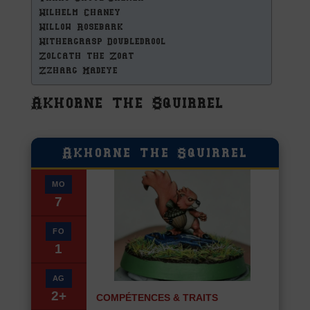
Wilhelm Chaney
Willow Rosebark
Withergrasp Doubledrool
Zolcath the Zoat
Zzharg Madeye
Akhorne the Squirrel
Akhorne the Squirrel
MO
7
FO
1
AG
2+
COMPÉTENCES & TRAITS