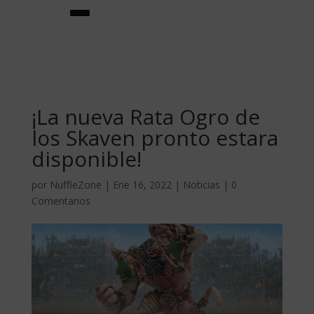
¡La nueva Rata Ogro de
los Skaven pronto estara
disponible!
por
NuffleZone
|
Ene 16, 2022
|
Noticias
|
0
★creador de equipos★
Comentarios
equipos
★jugadores estrella★
habilidades