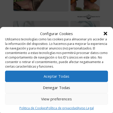
Configurar Cookies
Utilizamos tecnologías como las cookies para almacenar y/o acceder a
la información del dispositivo. Lo hacemos para mejorar la experiencia
de navegación y para mostrar anuncios (no) personalizados. El
consentimiento a estas tecnologías nos permitirá procesar datos como
el comportamiento de navegación o los ID's únicos en este sitio. No
consentir o retirar el consentimiento, puede afectar negativamente a
ciertas características y funciones.
Aceptar Todas
Denegar Todas
View preferences
Como propietaria de la pastelería Piewhistle’s
Politica de Cookies
Política de privacidad
Aviso Legal
Preeminent Patisserie, a Cindy le gusta repartir