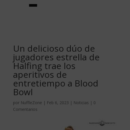
Un delicioso dúo de
jugadores estrella de
Halfing trae los
aperitivos de
★creador de equipos★
entretiempo a Blood
Bowl
equipos
por
NuffleZone
|
Feb 6, 2023
|
Noticias
|
0
Comentarios
★jugadores estrella★
habilidades