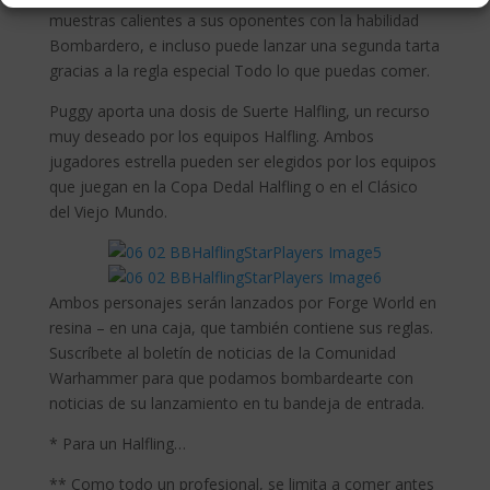
muestras calientes a sus oponentes con la habilidad
Bombardero, e incluso puede lanzar una segunda tarta
gracias a la regla especial Todo lo que puedas comer.
Puggy aporta una dosis de Suerte Halfling, un recurso
muy deseado por los equipos Halfling. Ambos
jugadores estrella pueden ser elegidos por los equipos
que juegan en la Copa Dedal Halfling o en el Clásico
del Viejo Mundo.
Ambos personajes serán lanzados por Forge World en
resina – en una caja, que también contiene sus reglas.
Suscríbete al boletín de noticias de la Comunidad
Warhammer para que podamos bombardearte con
noticias de su lanzamiento en tu bandeja de entrada.
* Para un Halfling…
** Como todo un profesional, se limita a comer antes